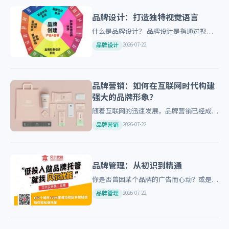
品牌设计：打造独特视觉语言
什么是品牌设计？ 品牌设计是指通过视觉
元素来塑造企业的品牌形象和文化，使其在
2026-07-22
品牌设计
市场上脱颖而出。这包括标志、色彩、字体
等。 为什么需要品牌设计…
品牌营销：如何在互联网时代构建
强大的品牌形象？
随着互联网的迅速发展，品牌营销已经成为
企业竞争的重要手段之一。在这个信息爆炸
2026-07-22
品牌营销
的时代，如何通过有效的品牌营销策略来提
升企业的知名度和美誉度呢…
品牌管理：从初识到精通
你是否曾因某个品牌的广告而心动？或是因
为一款产品的口碑而成为忠实用户？这一切
2026-07-22
品牌管理
都离不开品牌管理的智慧。今天，让我们一
起揭开品牌管理的秘密面纱…