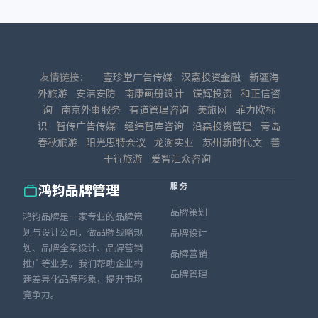
友情链接：
壹珍堂广告传媒
汉嘉投资金融
新疆海
外旅游
安洁安防
南康画册设计
镁辉投资
和正信咨
询
南京外事服务
有道管理咨询
美旅网
菲力欧标
识
智传广告传媒
经纬智库咨询
沿森投资管理
青岛
春秋旅游
阳光思特会议
龙澍实业
苏州新时代文
善
于行旅游
爱智汇众咨询
服务
鸿钧品牌管理
品牌策划
鸿钧品牌是一家专业的品牌策
划与设计公司，做品牌战略规
品牌设计
划、品牌全案设计、品牌营销
品牌营销
推广等业务。我们帮助企业构
品牌管理
建差异化品牌形象，提升市场
竞争力。